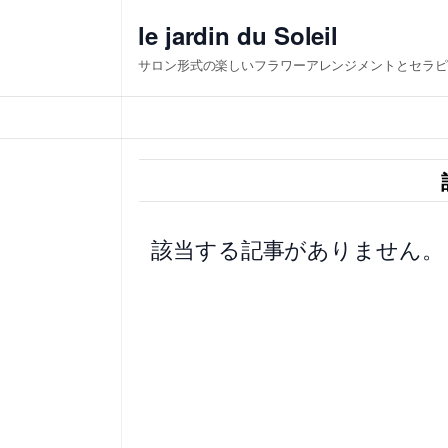
内
le jardin du Soleil
容
サロン形式の楽しいフラワーアレンジメントとセラピ
を
ス
キ
ッ
プ
該当する記事がありません。