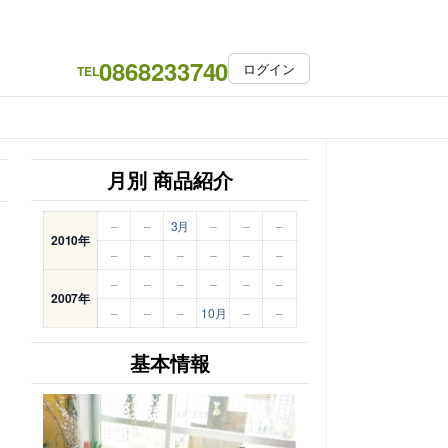
0868233740
ログイン
TEL
月別 商品紹介
–
–
3月
–
–
–
2010年
–
–
–
–
–
–
–
–
–
–
–
–
2007年
–
–
–
10月
–
–
基本情報