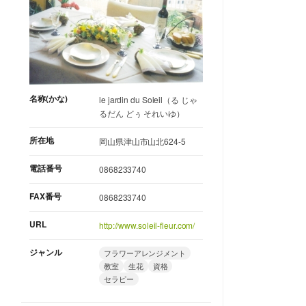
名称(かな)
le jardin du Soleil（る じゃ
るだん どぅ それいゆ）
所在地
岡山県津山市山北624-5
電話番号
0868233740
FAX番号
0868233740
URL
http://www.soleil-fleur.com/
ジャンル
フラワーアレンジメント
教室
生花
資格
セラピー