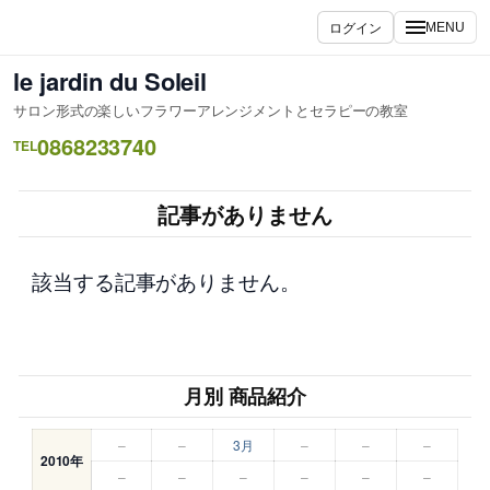
内
ログイン
MENU
容
を
le jardin du Soleil
ス
サロン形式の楽しいフラワーアレンジメントとセラピーの教室
キ
0868233740
ッ
TEL
プ
記事がありません
該当する記事がありません。
月別 商品紹介
–
–
3月
–
–
–
2010年
–
–
–
–
–
–