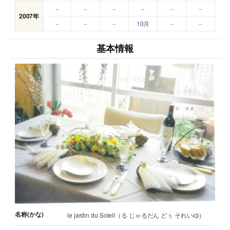
–
–
–
–
–
–
2007年
–
–
–
10月
–
–
基本情報
名称(かな)
le jardin du Soleil（る じゃるだん どぅ それいゆ）