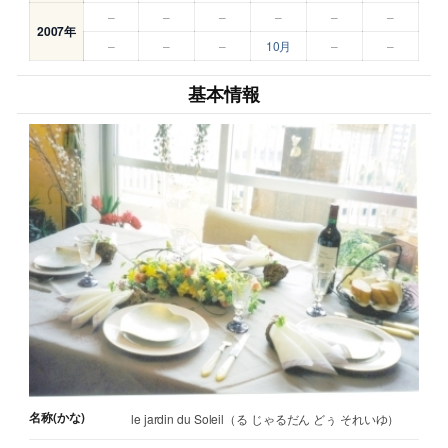
–
–
–
–
–
–
2007年
–
–
–
10月
–
–
基本情報
名称(かな)
le jardin du Soleil（る じゃるだん どぅ それいゆ）