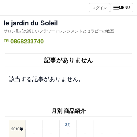
内
ログイン
MENU
容
を
le jardin du Soleil
ス
サロン形式の楽しいフラワーアレンジメントとセラピーの教室
キ
0868233740
ッ
TEL
プ
記事がありません
該当する記事がありません。
月別 商品紹介
–
–
3月
–
–
–
2010年
–
–
–
–
–
–