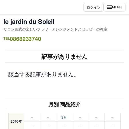
内
ログイン
MENU
容
を
le jardin du Soleil
ス
サロン形式の楽しいフラワーアレンジメントとセラピーの教室
キ
0868233740
ッ
TEL
プ
記事がありません
該当する記事がありません。
月別 商品紹介
–
–
3月
–
–
–
2010年
–
–
–
–
–
–