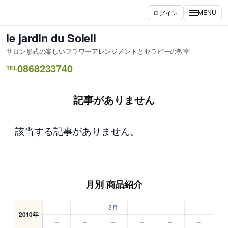
内
ログイン
MENU
容
を
le jardin du Soleil
ス
サロン形式の楽しいフラワーアレンジメントとセラピーの教室
キ
0868233740
ッ
TEL
プ
記事がありません
該当する記事がありません。
月別 商品紹介
–
–
3月
–
–
–
2010年
–
–
–
–
–
–