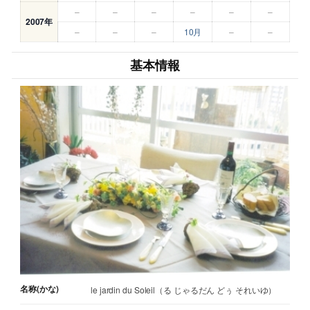
–
–
–
–
–
–
2007年
–
–
–
10月
–
–
基本情報
名称(かな)
le jardin du Soleil（る じゃるだん どぅ それいゆ）