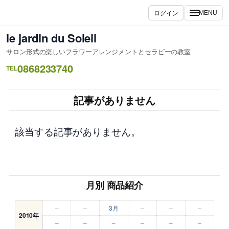
内
ログイン
MENU
容
を
le jardin du Soleil
ス
サロン形式の楽しいフラワーアレンジメントとセラピーの教室
キ
0868233740
ッ
TEL
プ
記事がありません
該当する記事がありません。
月別 商品紹介
–
–
3月
–
–
–
2010年
–
–
–
–
–
–