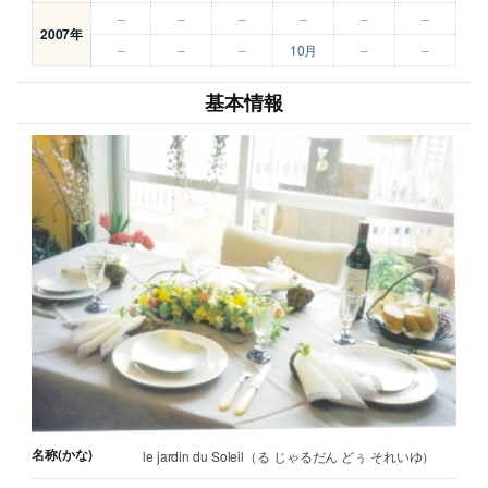
–
–
–
–
–
–
2007年
–
–
–
10月
–
–
基本情報
名称(かな)
le jardin du Soleil（る じゃるだん どぅ それいゆ）