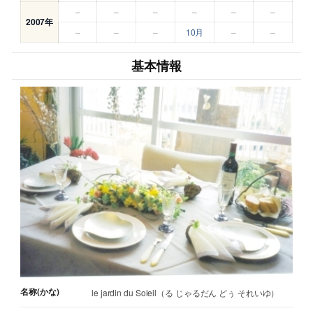
–
–
–
–
–
–
2007年
–
–
–
10月
–
–
基本情報
名称(かな)
le jardin du Soleil（る じゃるだん どぅ それいゆ）