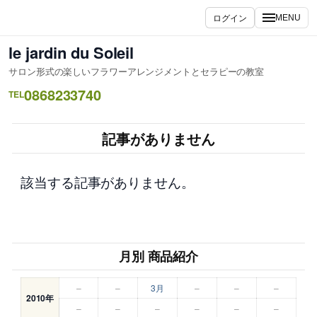
内
ログイン
MENU
容
を
le jardin du Soleil
ス
サロン形式の楽しいフラワーアレンジメントとセラピーの教室
キ
0868233740
ッ
TEL
プ
記事がありません
該当する記事がありません。
月別 商品紹介
–
–
3月
–
–
–
2010年
–
–
–
–
–
–