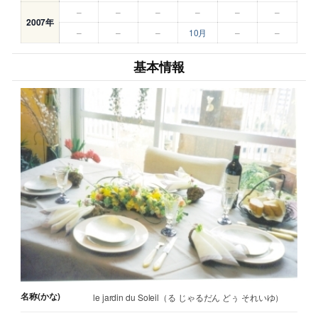
–
–
–
–
–
–
2007年
–
–
–
10月
–
–
基本情報
名称(かな)
le jardin du Soleil（る じゃるだん どぅ それいゆ）