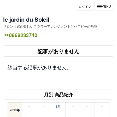
内
ログイン
MENU
容
を
le jardin du Soleil
ス
サロン形式の楽しいフラワーアレンジメントとセラピーの教室
キ
0868233740
ッ
TEL
プ
記事がありません
該当する記事がありません。
月別 商品紹介
–
–
3月
–
–
–
2010年
–
–
–
–
–
–