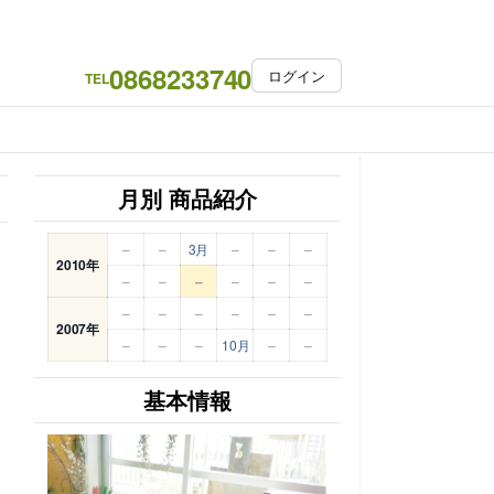
0868233740
ログイン
TEL
月別 商品紹介
–
–
3月
–
–
–
2010年
–
–
–
–
–
–
–
–
–
–
–
–
2007年
–
–
–
10月
–
–
基本情報