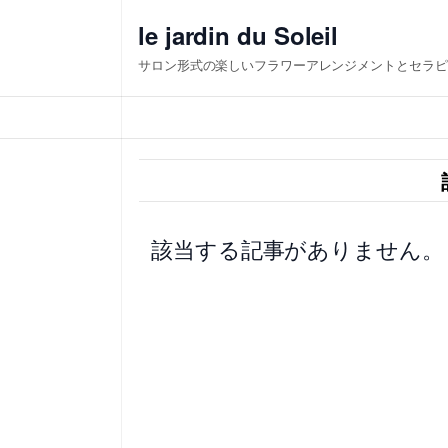
内
le jardin du Soleil
容
サロン形式の楽しいフラワーアレンジメントとセラピ
を
ス
キ
ッ
プ
該当する記事がありません。