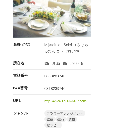
名称(かな)
le jardin du Soleil（る じゃ
るだん どぅ それいゆ）
所在地
岡山県津山市山北624-5
電話番号
0868233740
FAX番号
0868233740
URL
http://www.soleil-fleur.com/
ジャンル
フラワーアレンジメント
教室
生花
資格
セラピー