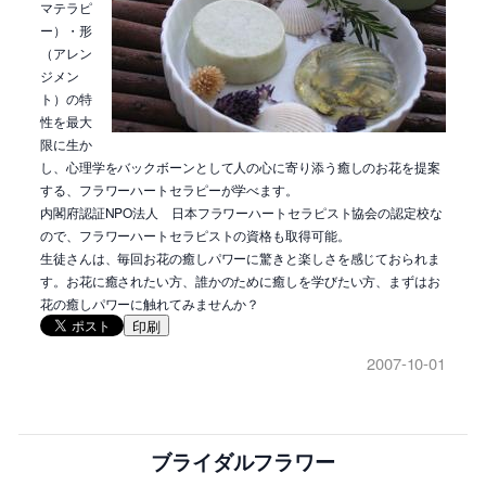
マテラピ
ー）・形
（アレン
ジメン
ト）の特
性を最大
限に生か
し、心理学をバックボーンとして人の心に寄り添う癒しのお花を提案
する、フラワーハートセラピーが学べます。
内閣府認証NPO法人 日本フラワーハートセラピスト協会の認定校な
ので、フラワーハートセラピストの資格も取得可能。
生徒さんは、毎回お花の癒しパワーに驚きと楽しさを感じておられま
す。お花に癒されたい方、誰かのために癒しを学びたい方、まずはお
花の癒しパワーに触れてみませんか？
印刷
2007-10-01
ブライダルフラワー