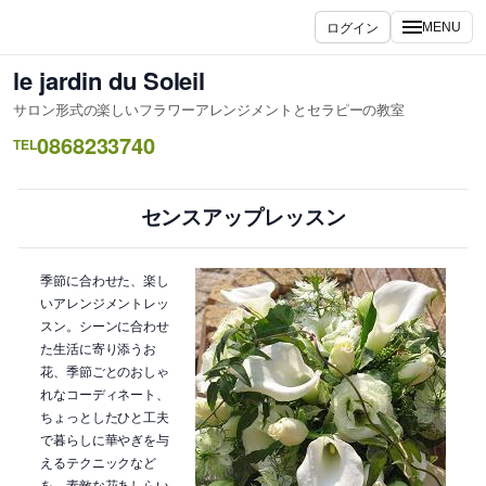
内
ログイン
MENU
容
を
le jardin du Soleil
ス
サロン形式の楽しいフラワーアレンジメントとセラピーの教室
キ
0868233740
ッ
TEL
プ
センスアップレッスン
季節に合わせた、楽し
いアレンジメントレッ
スン。シーンに合わせ
た生活に寄り添うお
花、季節ごとのおしゃ
れなコーディネート、
ちょっとしたひと工夫
で暮らしに華やぎを与
えるテクニックなど
を、素敵な花あしらい