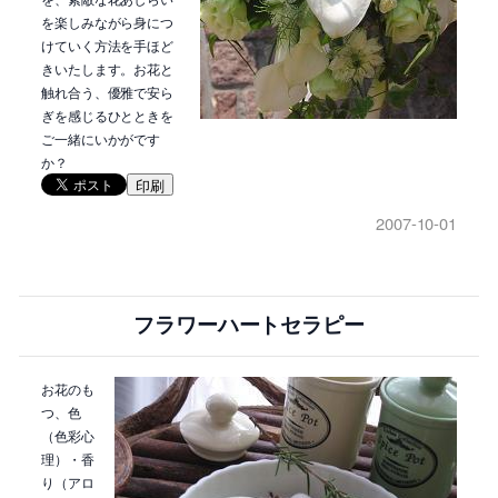
を楽しみながら身につ
けていく方法を手ほど
きいたします。お花と
触れ合う、優雅で安ら
ぎを感じるひとときを
ご一緒にいかがです
か？
印刷
2007-10-01
フラワーハートセラピー
お花のも
つ、色
（色彩心
理）・香
り（アロ