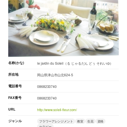
名称(かな)
le jardin du Soleil（る じゃるだん どぅ それいゆ）
所在地
岡山県津山市山北624-5
電話番号
0868233740
FAX番号
0868233740
URL
http://www.soleil-fleur.com/
ジャンル
フラワーアレンジメント
教室
生花
資格
セラピー