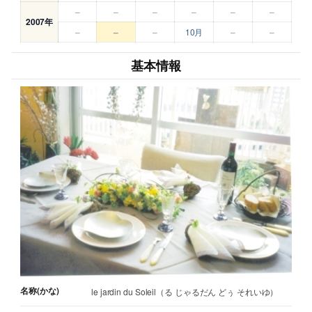
–
–
–
–
–
–
2007年
–
–
–
10月
–
–
基本情報
名称(かな)
le jardin du Soleil（る じゃるだん どぅ それいゆ）