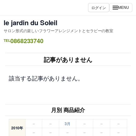
内
ログイン
MENU
容
を
le jardin du Soleil
ス
サロン形式の楽しいフラワーアレンジメントとセラピーの教室
キ
0868233740
ッ
TEL
プ
記事がありません
該当する記事がありません。
月別 商品紹介
–
–
3月
–
–
–
2010年
–
–
–
–
–
–