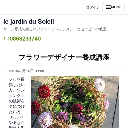
ログイン
MENU
le jardin du Soleil
サロン形式の楽しいフラワーアレンジメントとセラピーの教室
0868233740
TEL
フラワーデザイナー養成講座
2010年3月16日 00:00
プロを目
指したい
方、ワン
ランク上
の技術を
身につけ
たい方、
せっかく
やるなら
資格も取